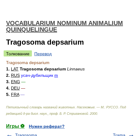
VOCABULARIUM NOMINUM ANIMALIUM
QUINQUELINGUE
Tragosoma depsarium
Толкование
Перевод
Tragosoma depsarium
1.
LAT
Tragosoma depsarium
Linnaeus
2.
RUS
усач-дубильщик
m
3.
ENG
—
4.
DEU
—
5.
FRA
—
Пятиязычный словарь названий животных. Насекомые. — М.: РУССО
.
Под
редакцией д-ра биол. наук., проф. Б. Р. Стригановой
.
2000
.
Игры ⚽
Нужен реферат?
Tragosoma
Trama