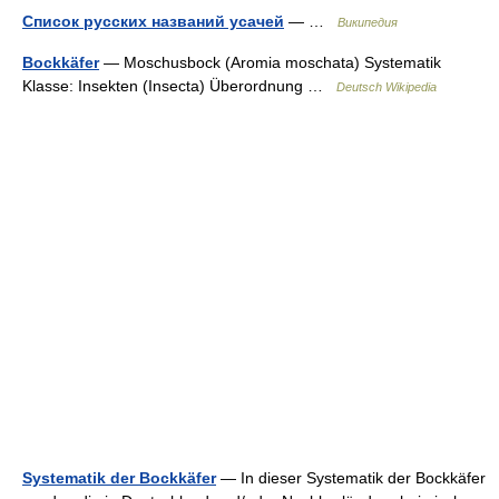
Список русских названий усачей
— …
Википедия
Bockkäfer
— Moschusbock (Aromia moschata) Systematik
Klasse: Insekten (Insecta) Überordnung …
Deutsch Wikipedia
Systematik der Bockkäfer
— In dieser Systematik der Bockkäfer