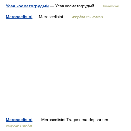
Усач косматогрудый
— Усач косматогрудый …
Википедия
Meroscelisini
— Meroscelisini …
Wikipédia en Français
Meroscelisini
— Meroscelisini Tragosoma depsarium …
Wikipedia Español